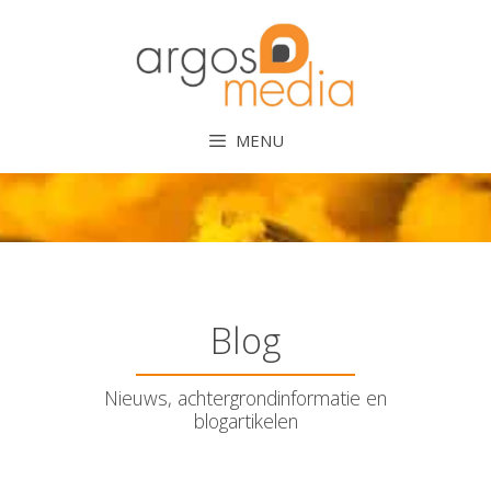
Ga
naar
de
inhoud
MENU
Blog
Nieuws, achtergrondinformatie en
blogartikelen