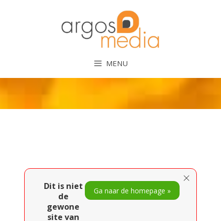
Ga
naar
de
inhoud
MENU
Dit is niet
Ga naar de homepage »
de
gewone
site van